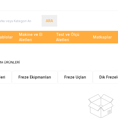
ARA
Makine ve El
Test ve Ölçü
ablolar
Matkaplar
Aletleri
Aletleri
leri
Freze Ekipmanları
Freze Uçları
Dik Frezel
AYDINLATMA
ÜRÜNLERİ