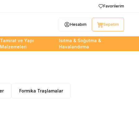
Favorilerim
Hesabım
Sepetim
Tamirat ve Yapı
Isıtma & Soğutma &
Malzemeleri
Havalandırma
er
Formika Traşlamalar