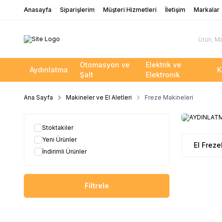
Anasayfa
Siparişlerim
Müşteri Hizmetleri
İletişim
Markalar
Otomasyon ve
Elektrik ve
Aydınlatma
K
Şalt
Elektronik
Ana Sayfa
Makineler ve El Aletleri
Freze Makineleri
Stoktakiler
Yeni Ürünler
El Freze
İndirimli Ürünler
Filtrele