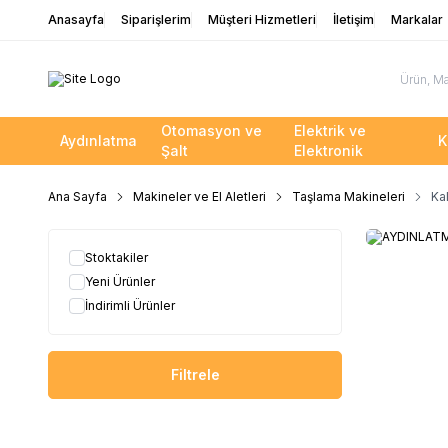
Anasayfa
Siparişlerim
Müşteri Hizmetleri
İletişim
Markalar
Otomasyon ve
Elektrik ve
Aydınlatma
K
Şalt
Elektronik
Ana Sayfa
Makineler ve El Aletleri
Taşlama Makineleri
Ka
Stoktakiler
Yeni Ürünler
İndirimli Ürünler
Filtrele