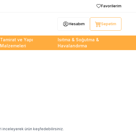
Favorilerim
Hesabım
Sepetim
Tamirat ve Yapı
Isıtma & Soğutma &
Malzemeleri
Havalandırma
i inceleyerek ürün keşfedebilirsiniz.