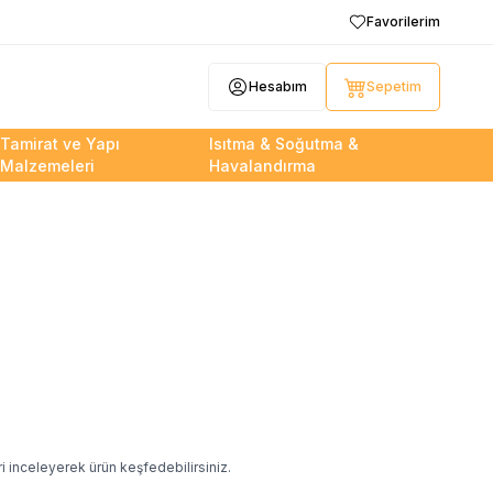
Favorilerim
Hesabım
Sepetim
Tamirat ve Yapı
Isıtma & Soğutma &
Malzemeleri
Havalandırma
i inceleyerek ürün keşfedebilirsiniz.